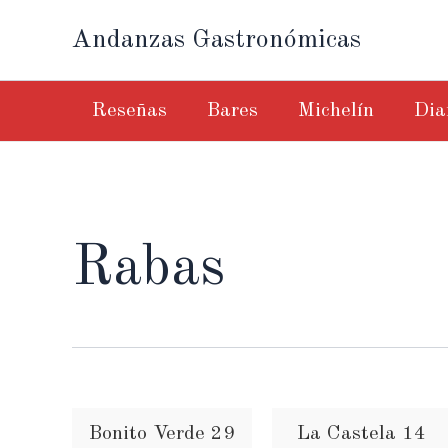
Ir
Andanzas Gastronómicas
al
contenido
Reseñas
Bares
Michelín
Dia
Rabas
Bonito Verde 29
La Castela 14