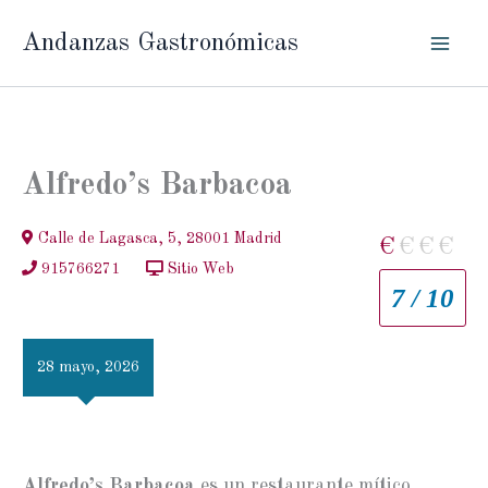
Ir
Andanzas Gastronómicas
al
contenido
Alfredo’s Barbacoa
Calle de Lagasca, 5, 28001 Madrid
€
€
€
€
915766271
Sitio Web
7 / 10
28 mayo, 2026
Alfredo’s Barbacoa
es un restaurante mítico