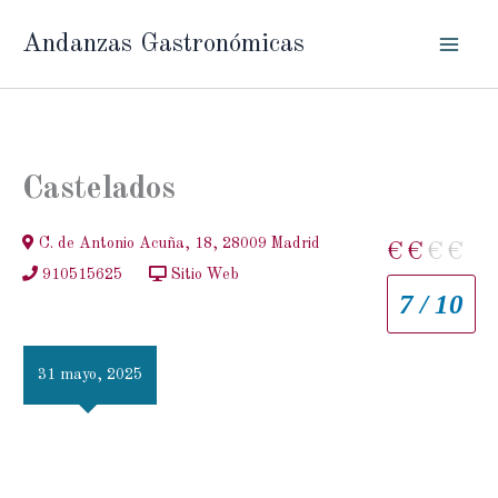
Ir
Andanzas Gastronómicas
al
contenido
Castelados
C. de Antonio Acuña, 18, 28009 Madrid
€
€
€
€
910515625
Sitio Web
7 / 10
31 mayo, 2025