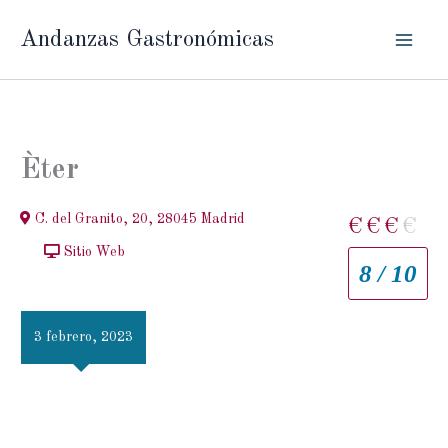
Ir
Andanzas Gastronómicas
al
contenido
Èter
C. del Granito, 20, 28045 Madrid
€
€
€
€
Sitio Web
8 / 10
3 febrero, 2023