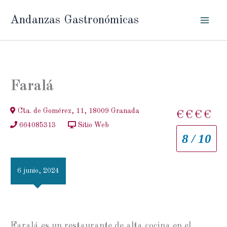
Ir
Andanzas Gastronómicas
al
contenido
Faralá
Cta. de Gomérez, 11, 18009 Granada
€
€
€
€
664085313
Sitio Web
8 / 10
6 junio, 2024
Faralá es un restaurante de alta cocina en el