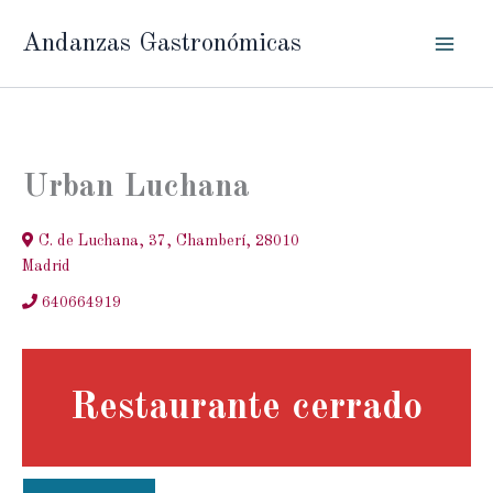
Ir
Andanzas Gastronómicas
al
contenido
Urban Luchana
C. de Luchana, 37, Chamberí, 28010
Madrid
640664919
Restaurante cerrado