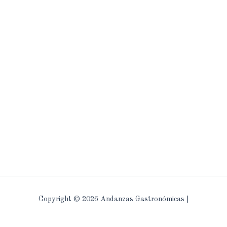
Copyright © 2026 Andanzas Gastronómicas |