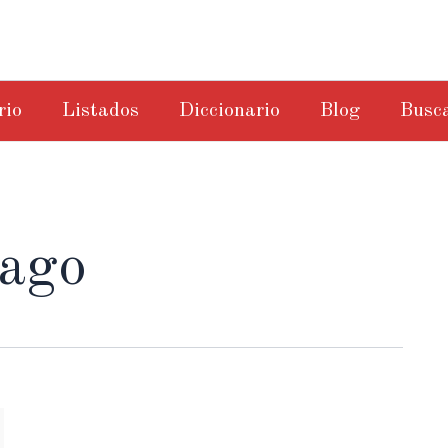
rio
Listados
Diccionario
Blog
Busc
mago