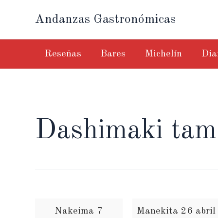
Ir
Andanzas Gastronómicas
al
contenido
Reseñas
Bares
Michelín
Dia
Dashimaki ta
Nakeima 7
Manekita 26 abril