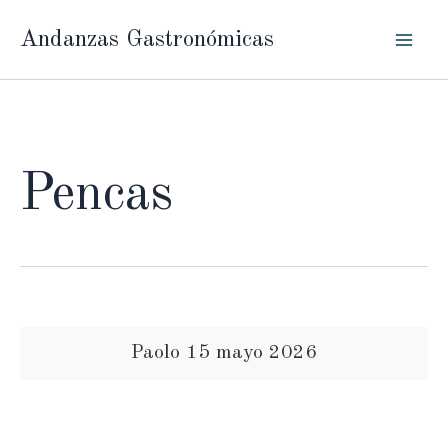
Ir
Andanzas Gastronómicas
al
contenido
Pencas
Paolo 15 mayo 2026