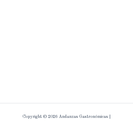
Copyright © 2026 Andanzas Gastronómicas |