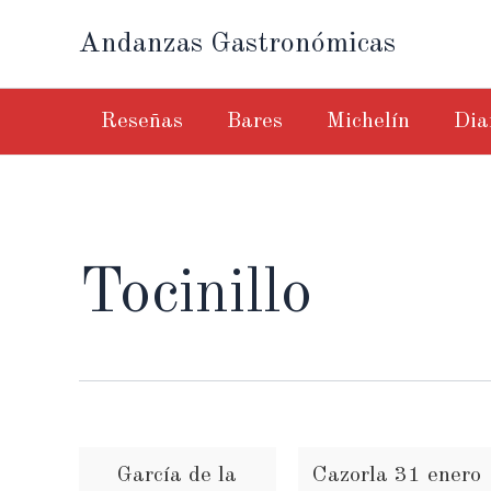
Ir
Andanzas Gastronómicas
al
contenido
Reseñas
Bares
Michelín
Dia
Tocinillo
García de la
Cazorla 31 enero