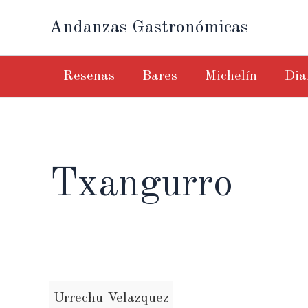
Ir
Andanzas Gastronómicas
al
contenido
Reseñas
Bares
Michelín
Dia
Txangurro
Urrechu Velazquez