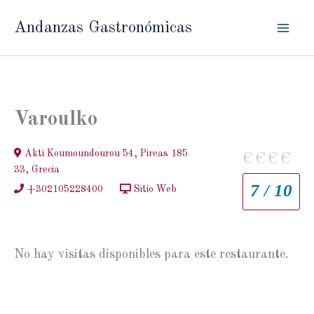
Ir
Andanzas Gastronómicas
al
contenido
Varoulko
Akti Koumoundourou 54, Pireas 185
€
€
€
€
33, Grecia
7 / 10
+302105228400
Sitio Web
No hay visitas disponibles para este restaurante.