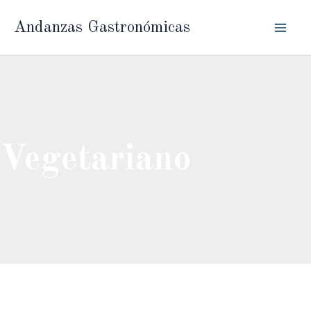
Ir
Andanzas Gastronómicas
al
contenido
Vegetariano