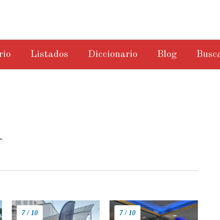
rio
Listados
Diccionario
Blog
Busc
n
7 / 10
7 / 10