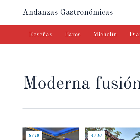
Ir
Andanzas Gastronómicas
al
contenido
Reseñas
Bares
Michelín
Dia
Moderna fusió
6 / 10
4 / 10