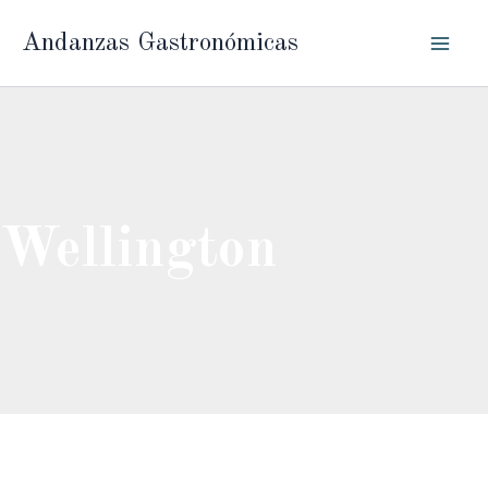
Ir
Andanzas Gastronómicas
al
contenido
Wellington