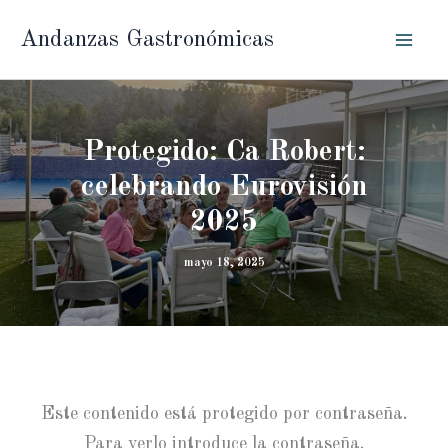
Ir
Andanzas Gastronómicas
al
contenido
Protegido: Ca Robert:
celebrando Eurovisión
2025
mayo 18, 2025
Este contenido está protegido por contraseña.
Para verlo introduce la contraseña.