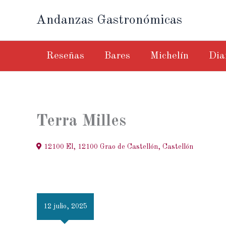
Ir
Andanzas Gastronómicas
al
contenido
Reseñas
Bares
Michelín
Dia
Terra Milles
12100 El, 12100 Grao de Castellón, Castellón
12 julio, 2025