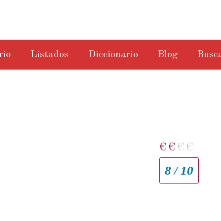
rio
Listados
Diccionario
Blog
Busc
€
€
€
€
8 / 10