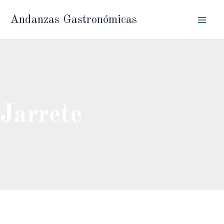
Ir
Andanzas Gastronómicas
al
contenido
Jarrete