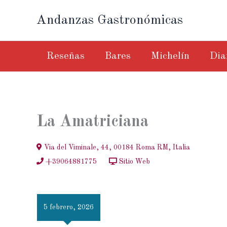
Ir
Andanzas Gastronómicas
al
contenido
Reseñas
Bares
Michelín
Dia
La Amatriciana
Via del Viminale, 44, 00184 Roma RM, Italia
+39064881775
Sitio Web
5 febrero, 2026