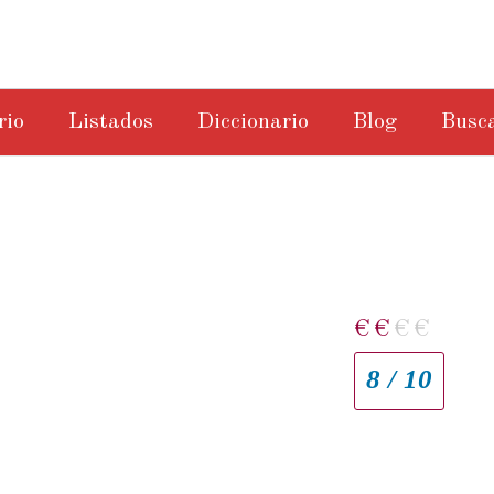
rio
Listados
Diccionario
Blog
Busc
€
€
€
€
8 / 10