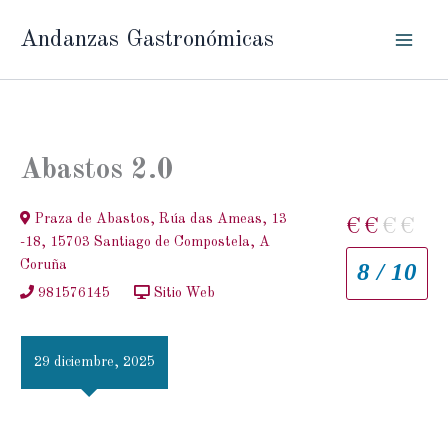
Ir
Andanzas Gastronómicas
al
contenido
Abastos 2.0
Praza de Abastos, Rúa das Ameas, 13
€
€
€
€
-18, 15703 Santiago de Compostela, A
Coruña
8 / 10
981576145
Sitio Web
29 diciembre, 2025