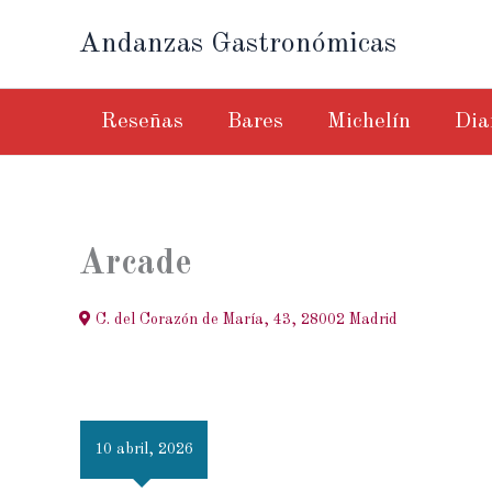
Ir
Andanzas Gastronómicas
al
contenido
Reseñas
Bares
Michelín
Dia
Arcade
C. del Corazón de María, 43, 28002 Madrid
10 abril, 2026