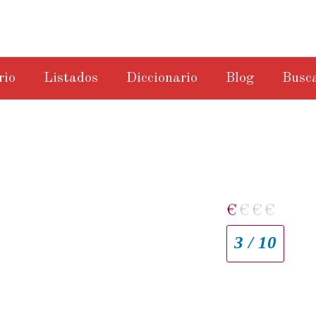
rio
Listados
Diccionario
Blog
Busc
€
€
€
€
3 / 10