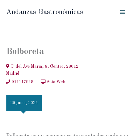
Ir
Andanzas Gastronómicas
al
contenido
Bolboreta
C. del Ave María, 8, Centro, 28012
Madrid
914117948
Sitio Web
29 junio, 2024
Bolboreta es un pequeño restaurante decorado con