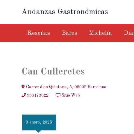
Ir
Andanzas Gastronómicas
al
contenido
Reseñas
Bares
Michelín
Dia
Can Culleretes
Carrer d'en Quintana, 5, 08002 Barcelona
933173022
Sitio Web
9 enero, 2025