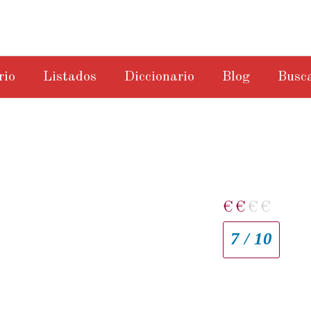
rio
Listados
Diccionario
Blog
Busc
€
€
€
€
7 / 10