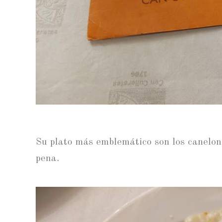
Su plato más emblemático son los canelone
pena.