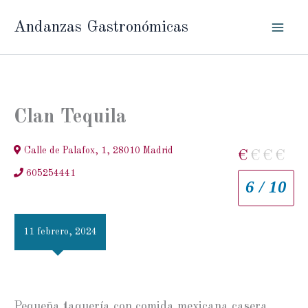
Ir
Andanzas Gastronómicas
al
contenido
Clan Tequila
Calle de Palafox, 1, 28010 Madrid
€
€
€
€
605254441
6 / 10
11 febrero, 2024
Pequeña taquería con comida mexicana casera.