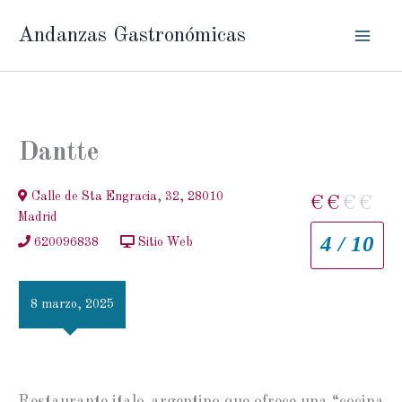
Ir
Andanzas Gastronómicas
al
contenido
Dantte
Calle de Sta Engracia, 32, 28010
€
€
€
€
Madrid
4 / 10
620096838
Sitio Web
8 marzo, 2025
Restaurante italo-argentino que ofrece una “cocina