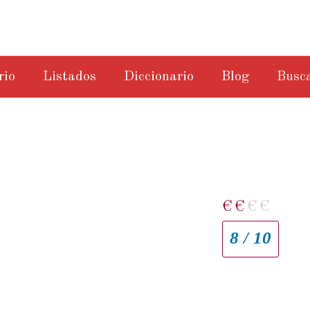
rio
Listados
Diccionario
Blog
Busc
€
€
€
€
8 / 10