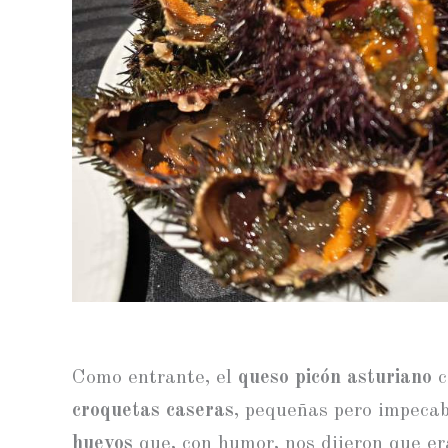
Como entrante, el
queso picón asturiano
c
croquetas caseras
, pequeñas pero impecab
huevos
que, con humor, nos dijeron que er