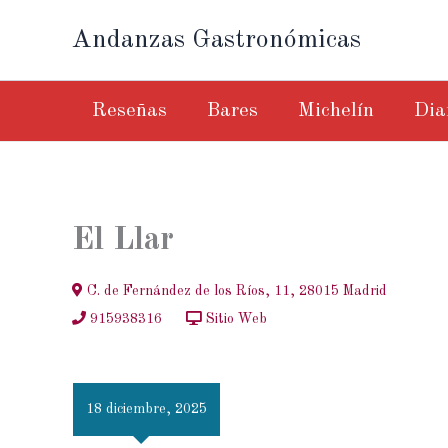
Ir
Andanzas Gastronómicas
al
contenido
Reseñas
Bares
Michelín
Dia
El Llar
C. de Fernández de los Ríos, 11, 28015 Madrid
915938316
Sitio Web
18 diciembre, 2025