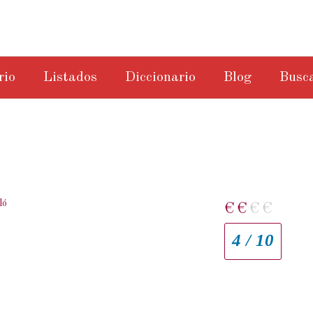
rio
Listados
Diccionario
Blog
Busc
ló
€
€
€
€
4 / 10