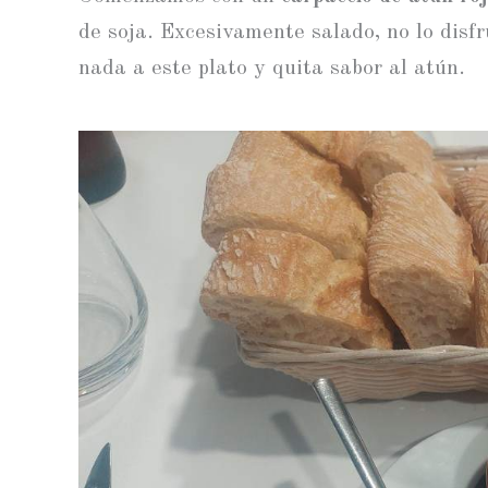
de soja. Excesivamente salado, no lo disf
nada a este plato y quita sabor al atún.