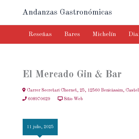
Ir
Andanzas Gastronómicas
al
contenido
Reseñas
Bares
Michelín
Dia
El Mercado Gin & Bar
Carrer Secretari Chornet, 25, 12560 Benicàssim, Castel
608970629
Sitio Web
11 julio, 2025