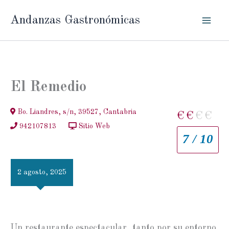
Ir
Andanzas Gastronómicas
al
contenido
El Remedio
Bo. Liandres, s/n, 39527, Cantabria
€
€
€
€
942107813
Sitio Web
7 / 10
2 agosto, 2025
Un restaurante espectacular, tanto por su entorno