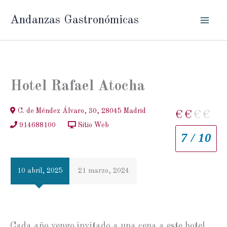
Ir
Andanzas Gastronómicas
al
contenido
Hotel Rafael Atocha
C. de Méndez Álvaro, 30, 28045 Madrid
€
€
€
€
914688100
Sitio Web
7 / 10
10 abril, 2025
21 marzo, 2024
Cada año vengo invitado a una cena a este hotel.