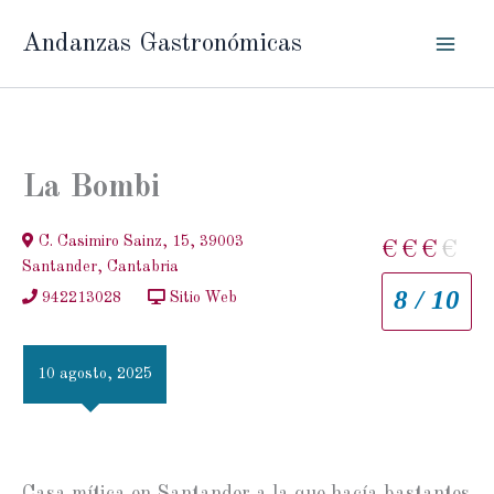
Ir
Andanzas Gastronómicas
al
contenido
La Bombi
C. Casimiro Sainz, 15, 39003
€
€
€
€
Santander, Cantabria
8 / 10
942213028
Sitio Web
10 agosto, 2025
Casa mítica en Santander a la que hacía bastantes