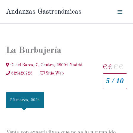
Ir
Andanzas Gastronómicas
al
contenido
La Burbujería
C. del Barco, 7, Centro, 28004 Madrid
€
€
€
€
629420726
Sitio Web
5 / 10
22 marzo, 2024
Venía con expectativas que no se han cumplido.