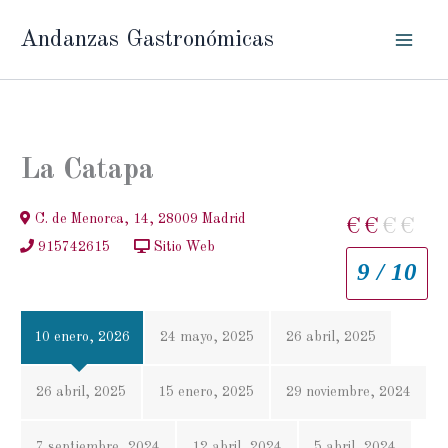
Ir
Andanzas Gastronómicas
al
contenido
La Catapa
C. de Menorca, 14, 28009 Madrid
€
€
€
€
915742615
Sitio Web
9 / 10
10 enero, 2026
24 mayo, 2025
26 abril, 2025
26 abril, 2025
15 enero, 2025
29 noviembre, 2024
7 septiembre, 2024
12 abril, 2024
5 abril, 2024