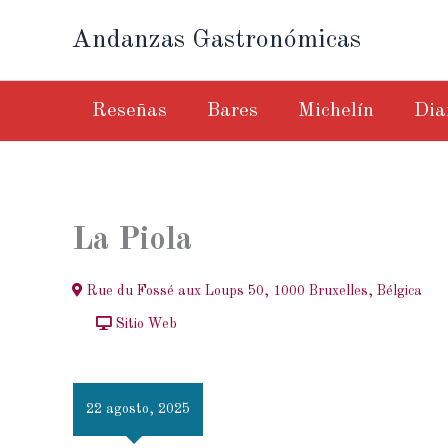
Ir
Andanzas Gastronómicas
al
contenido
Reseñas
Bares
Michelín
Dia
La Piola
Rue du Fossé aux Loups 50, 1000 Bruxelles, Bélgica
Sitio Web
22 agosto, 2025