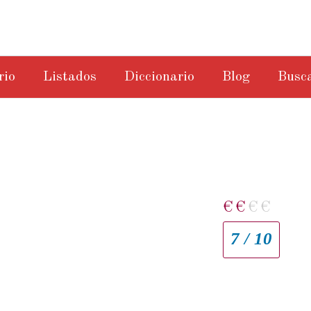
rio
Listados
Diccionario
Blog
Busc
€
€
€
€
7 / 10