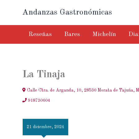
Ir
Andanzas Gastronómicas
al
contenido
Reseñas
Bares
Michelín
Dia
La Tinaja
Calle Ctra. de Arganda, 10, 28530 Morata de Tajuña, M
918730604
21 diciembre, 2024