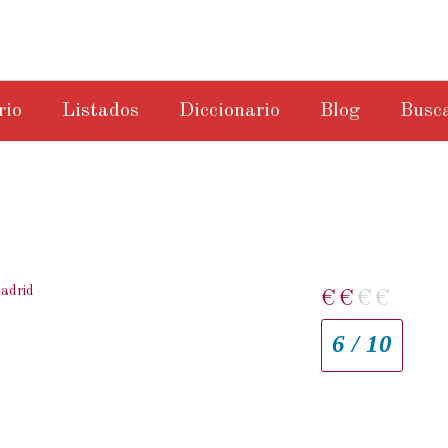
rio
Listados
Diccionario
Blog
Busc
adrid
€
€
€
€
6 / 10