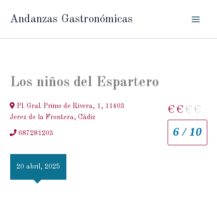
Ir
Andanzas Gastronómicas
al
contenido
Los niños del Espartero
Pl. Gral. Primo de Rivera, 1, 11403
€
€
€
€
Jerez de la Frontera, Cádiz
6 / 10
687281203
20 abril, 2025