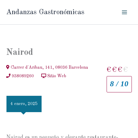
Ir
Andanzas Gastronómicas
al
contenido
Nairod
Carrer d'Aribau, 141, 08036 Barcelona
€
€
€
€
938089260
Sitio Web
8 / 10
4 enero, 2025
Nairod es un pequeño y elegante restaurante-