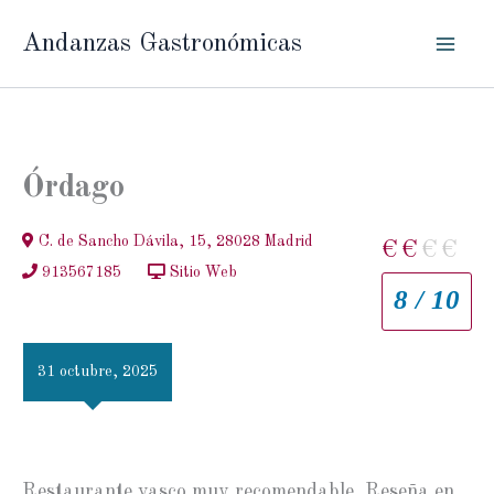
Ir
Andanzas Gastronómicas
al
contenido
Órdago
C. de Sancho Dávila, 15, 28028 Madrid
€
€
€
€
913567185
Sitio Web
8 / 10
31 octubre, 2025
Restaurante vasco muy recomendable. Reseña en