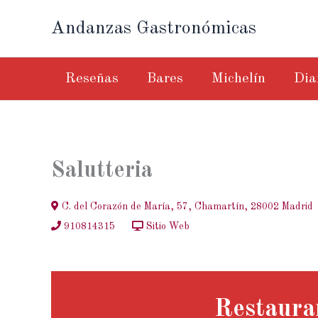
Ir
Andanzas Gastronómicas
al
contenido
Reseñas
Bares
Michelín
Dia
Salutteria
C. del Corazón de María, 57, Chamartín, 28002 Madrid
910814315
Sitio Web
Restaura