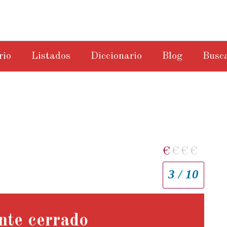
rio
Listados
Diccionario
Blog
Busc
€
€
€
€
3 / 10
nte cerrado