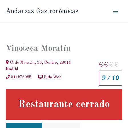
Ir
Andanzas Gastronómicas
al
contenido
Vinoteca Moratín
C. de Moratín, 36, Centro, 28014
€
€
€
€
Madrid
9 / 10
911276085
Sitio Web
Restaurante cerrado