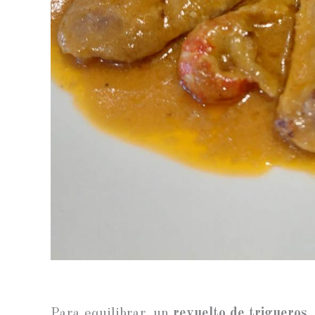
Para equilibrar, un
revuelto de trigueros
,