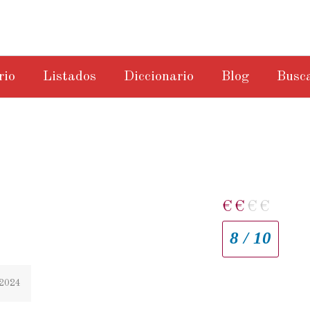
rio
Listados
Diccionario
Blog
Busc
€
€
€
€
8 / 10
 2024