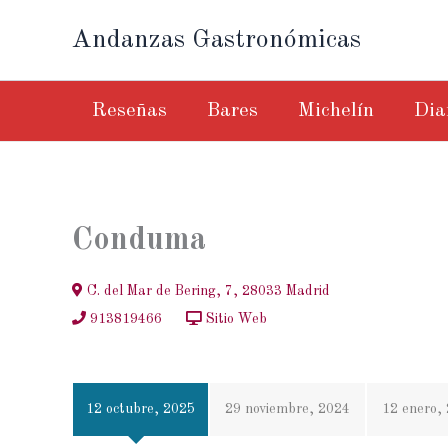
Ir
Andanzas Gastronómicas
al
contenido
Reseñas
Bares
Michelín
Dia
Conduma
C. del Mar de Bering, 7, 28033 Madrid
913819466
Sitio Web
12 octubre, 2025
29 noviembre, 2024
12 enero,