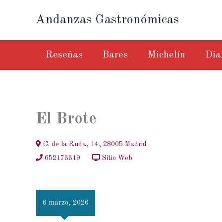
Ir
Andanzas Gastronómicas
al
contenido
Reseñas
Bares
Michelín
Dia
El Brote
C. de la Ruda, 14, 28005 Madrid
652173319
Sitio Web
6 marzo, 2026