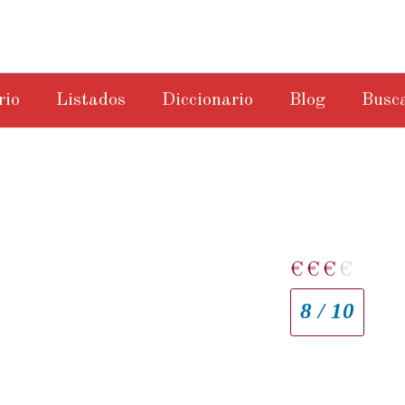
rio
Listados
Diccionario
Blog
Busc
€
€
€
€
8 / 10